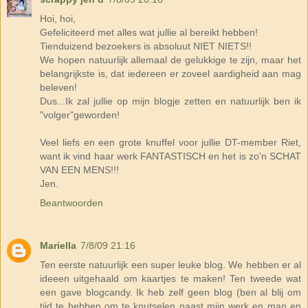
Hoi, hoi,
Gefeliciteerd met alles wat jullie al bereikt hebben!
Tienduizend bezoekers is absoluut NIET NIETS!!
We hopen natuurlijk allemaal de gelukkige te zijn, maar het
belangrijkste is, dat iedereen er zoveel aardigheid aan mag
beleven!
Dus...Ik zal jullie op mijn blogje zetten en natuurlijk ben ik
"volger"geworden!
Veel liefs en een grote knuffel voor jullie DT-member Riet,
want ik vind haar werk FANTASTISCH en het is zo'n SCHAT
VAN EEN MENS!!!
Jen.
Beantwoorden
Mariella
7/8/09 21:16
Ten eerste natuurlijk een super leuke blog. We hebben er al
ideeen uitgehaald om kaartjes te maken! Ten tweede wat
een gave blogcandy. Ik heb zelf geen blog (ben al blij om
tijd te hebben om te knutselen naast mijn werk en man en