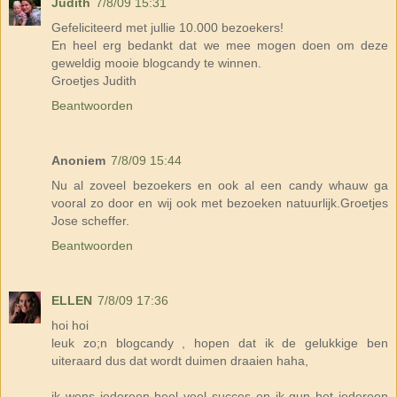
Judith
7/8/09 15:31
Gefeliciteerd met jullie 10.000 bezoekers!
En heel erg bedankt dat we mee mogen doen om deze
geweldig mooie blogcandy te winnen.
Groetjes Judith
Beantwoorden
Anoniem
7/8/09 15:44
Nu al zoveel bezoekers en ook al een candy whauw ga
vooral zo door en wij ook met bezoeken natuurlijk.Groetjes
Jose scheffer.
Beantwoorden
ELLEN
7/8/09 17:36
hoi hoi
leuk zo;n blogcandy , hopen dat ik de gelukkige ben
uiteraard dus dat wordt duimen draaien haha,
ik wens iedereen heel veel succes en ik gun het iedereen